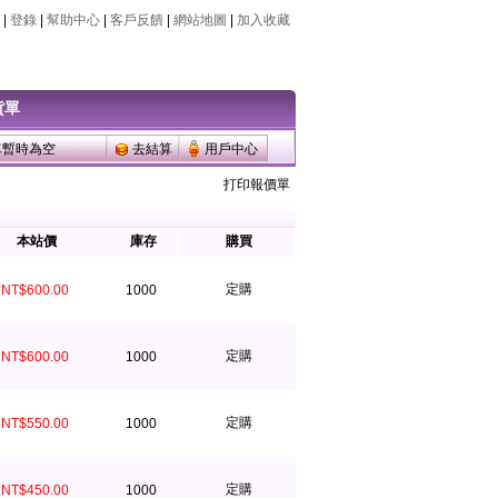
|
登錄
|
幫助中心
|
客戶反饋
|
網站地圖
|
加入收藏
常出貨~全場貨到付款~一千免運~
常出貨~全場貨到付款~一千免運~
貨單
車暫時為空
去結算
用戶中心
打印報價單
本站價
庫存
購買
定購
NT$600.00
1000
定購
NT$600.00
1000
定購
NT$550.00
1000
定購
NT$450.00
1000