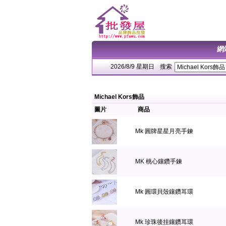
網
2026/8/9 星期日
搜索
Michael Kors飾品
圖片
商品
Mk 圓牌星星月亮手鍊
MK 桃心鑲鑽手鍊
Mk 圓環貝殼鑲鑽耳環
Mk 珍珠後挂鑲鑽耳環