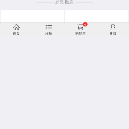
———— 新款推薦 ————
0
首頁
分類
購物車
會員
小香雙C粉色三排鑽大號耳環
小香半球光面雙C耳環
NT$450
NT$400