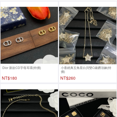
Dior 新款CD字母耳環(特價)
小香經典五角星白貝雙C鑲鑽項鍊(特
價)
NT$180
NT$260