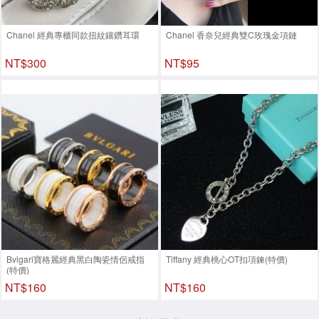
Chanel 經典專櫃同款扭紋鑲鑽耳環
Chanel 香奈兒經典雙C玫瑰金項鏈
NT$300
NT$95
Bvlgari寶格麗經典黑白陶瓷情侶戒指
Tiffany 經典桃心OT扣項鍊(特價)
(特價)
NT$160
NT$160