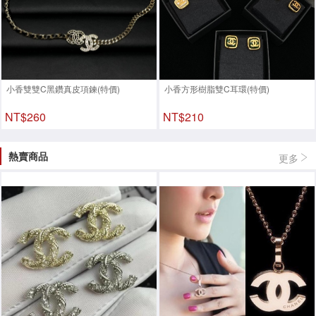
小香雙雙C黑鑽真皮項鍊(特價)
小香方形樹脂雙C耳環(特價)
NT$260
NT$210
熱賣商品
更多