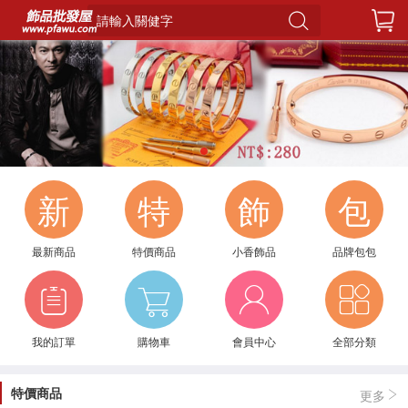
請輸入關健字
1
新
特
飾
包
最新商品
特價商品
小香飾品
品牌包包
我的訂單
購物車
會員中心
全部分類
特價商品
更多