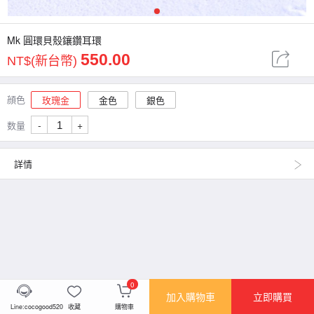
1
Mk 圓環貝殼鑲鑽耳環
550.00
NT$(新台幣)
顔色
玫瑰金
金色
銀色
-
+
数量
詳情
0
加入購物車
立即購買
Line:cocogood520
收藏
購物車