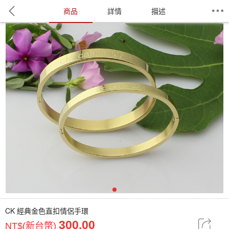
商品
詳情
描述
1
CK 經典金色直扣情侶手環
300.00
NT$(新台幣)