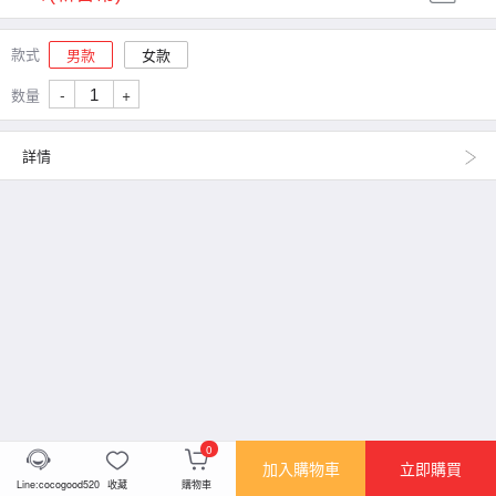
款式
男款
女款
-
+
数量
詳情
0
加入購物車
立即購買
Line:cocogood520
收藏
購物車