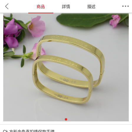
商品
詳情
描述
1
Ck 方形金色直扣情侶款手環