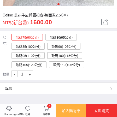
1
Celine 黑花牛皮橢圓扣皮帶(面寬2.5CM)
1600.00
NT$(新台幣)
尺
歐碼75(90公分)
歐碼80(95公分)
寸:
歐碼85(100公分)
歐碼90(105公分)
歐碼95(110公分)
歐碼100(115公分)
歐碼105(120公分)
歐碼110(125公分)
-
+
数量
詳情
0
加入購物車
立即購買
Line:cocogood520
收藏
購物車