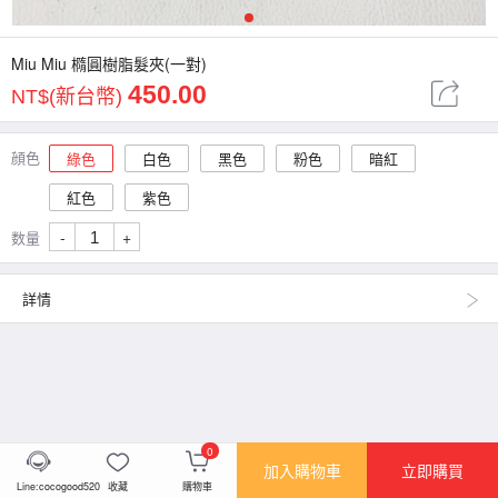
1
Miu Miu 橢圓樹脂髮夾(一對)
450.00
NT$(新台幣)
顔色
綠色
白色
黑色
粉色
暗紅
紅色
紫色
-
+
数量
詳情
0
加入購物車
立即購買
Line:cocogood520
收藏
購物車