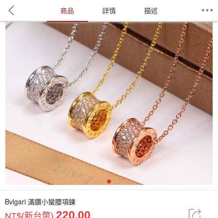
商品
詳情
描述
1
Bvlgari 滿鑽小蠻腰項鍊
220.00
NT$(新台幣)