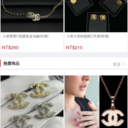
小香雙雙C黑鑽真皮項鍊(特價)
小香方形樹脂雙C耳環(特價)
NT$260
NT$210
熱賣商品
更多