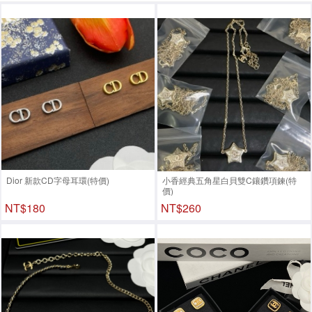
Dior 新款CD字母耳環(特價)
小香經典五角星白貝雙C鑲鑽項鍊(特
價)
NT$180
NT$260