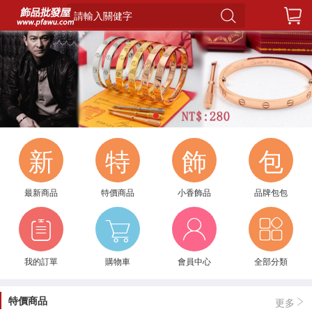
請輸入關健字
1
新
特
飾
包
最新商品
特價商品
小香飾品
品牌包包
我的訂單
購物車
會員中心
全部分類
特價商品
更多