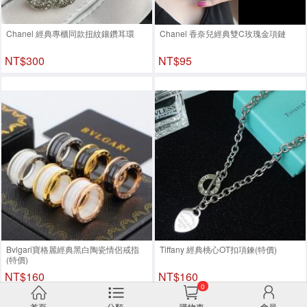
Chanel 經典專櫃同款扭紋鑲鑽耳環
Chanel 香奈兒經典雙C玫瑰金項鏈
NT$300
NT$95
Bvlgari寶格麗經典黑白陶瓷情侶戒指
Tiffany 經典桃心OT扣項鍊(特價)
(特價)
NT$160
NT$160
0
首頁
分類
購物車
會員